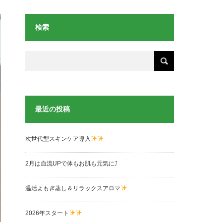
検索
最近の投稿
次世代型スキンケア導入
2月は血流UPで体もお肌も元気に⤴︎
温活よもぎ蒸し＆リラックスアロマ
2026年スタート